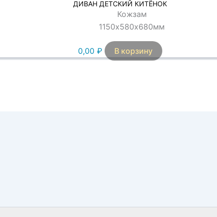
ДИВАН ДЕТСКИЙ КИТЁНОК
Кожзам
1150х580х680мм
0,00
₽
В корзину