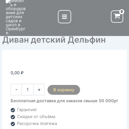
Количество
Перейти
товара
к
Диван
содержимому
детский
Дельфин
Диван детский Дельфин
0,00
₽
-
+
В корзину
Бесплатная доставка для заказов свыше 50 000р!
Гарантия!
Скидки от объёма
Рассрочка платежа