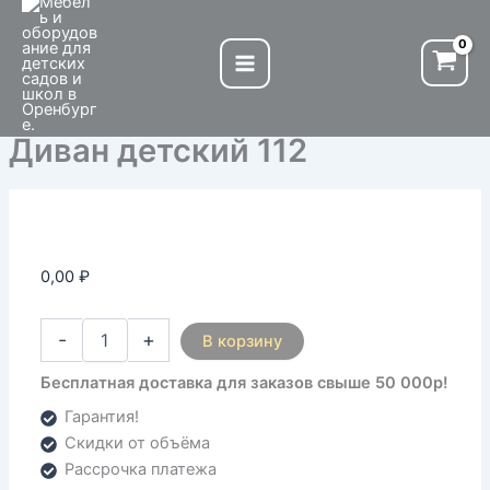
Количество
Перейти
товара
к
Диван
содержимому
детский
112
Диван детский 112
0,00
₽
-
+
В корзину
Бесплатная доставка для заказов свыше 50 000р!
Гарантия!
Скидки от объёма
Рассрочка платежа