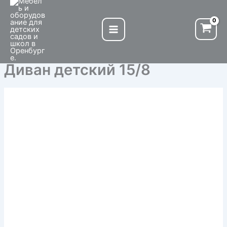
Количество
Перейти
товара
к
Диван
содержимому
детский
15/8
Диван детский 15/8