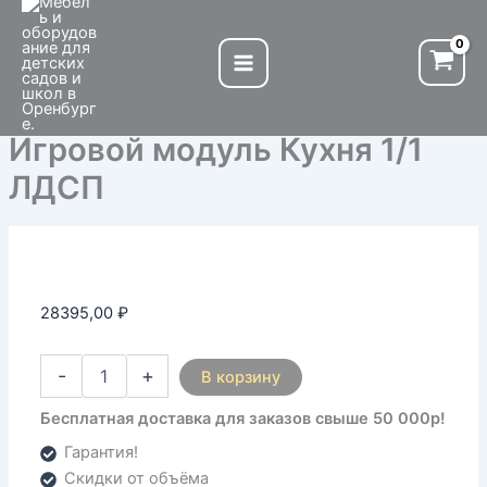
Количество
Перейти
товара
к
Игровой
содержимому
модуль
Кухня
1/1
Игровой модуль Кухня 1/1
ЛДСП
ЛДСП
28395,00
₽
-
+
В корзину
Бесплатная доставка для заказов свыше 50 000р!
Гарантия!
Скидки от объёма