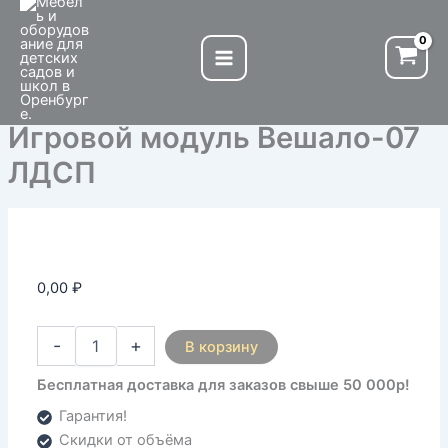
Количество
Перейти
товара
к
Игровой
содержимому
модуль
Вешало-07
ЛДСП
Игровой модуль Вешало-07
ЛДСП
0,00
₽
-
+
В корзину
Бесплатная доставка для заказов свыше 50 000р!
Гарантия!
Скидки от объёма