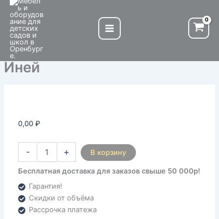
Количество
Перейти
товара
к
Иней
содержимому
Иней
0,00
₽
-
+
В корзину
Бесплатная доставка для заказов свыше 50 000р!
Гарантия!
Скидки от объёма
Рассрочка платежа