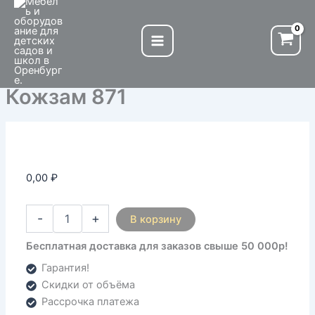
Количество
Перейти
товара
к
Кожзам
содержимому
871
Кожзам 871
0,00
₽
-
+
В корзину
Бесплатная доставка для заказов свыше 50 000р!
Гарантия!
Скидки от объёма
Рассрочка платежа