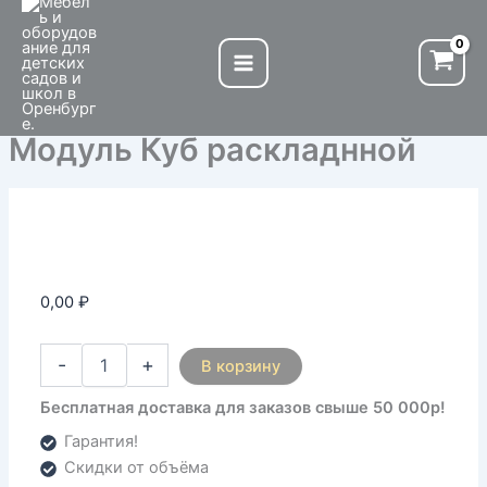
Количество
Перейти
товара
к
Модуль
содержимому
Куб
раскладнной
Модуль Куб раскладнной
0,00
₽
-
+
В корзину
Бесплатная доставка для заказов свыше 50 000р!
Гарантия!
Скидки от объёма