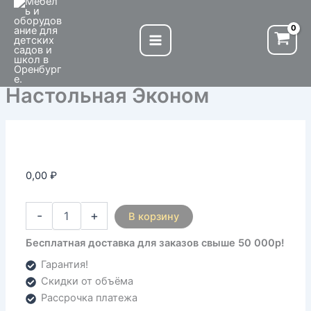
Количество
Перейти
товара
к
Настольная
содержимому
Эконом
Настольная Эконом
0,00
₽
-
+
В корзину
Бесплатная доставка для заказов свыше 50 000р!
Гарантия!
Скидки от объёма
Рассрочка платежа