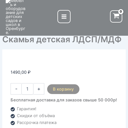
Количество
Перейти
товара
к
Скамья
содержимому
детская
ЛДСП/
МДФ
Скамья детская ЛДСП/МДФ
1490,00
₽
-
+
В корзину
Бесплатная доставка для заказов свыше 50 000р!
Гарантия!
Скидки от объёма
Рассрочка платежа