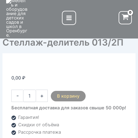
Количество
Перейти
товара
к
Стеллаж-
содержимому
делитель
013/2П
Стеллаж-делитель 013/2П
0,00
₽
-
+
В корзину
Бесплатная доставка для заказов свыше 50 000р!
Гарантия!
Скидки от объёма
Рассрочка платежа