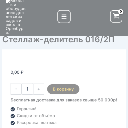
Количество
Перейти
товара
к
Стеллаж-
содержимому
делитель
016/2П
Стеллаж-делитель 016/2П
0,00
₽
-
+
В корзину
Бесплатная доставка для заказов свыше 50 000р!
Гарантия!
Скидки от объёма
Рассрочка платежа