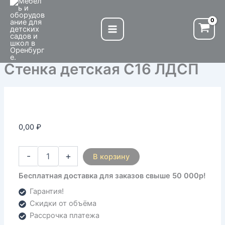
Количество
Перейти
товара
к
Стенка
содержимому
детская
С16
ЛДСП
Стенка детская С16 ЛДСП
0,00
₽
-
+
В корзину
Бесплатная доставка для заказов свыше 50 000р!
Гарантия!
Скидки от объёма
Рассрочка платежа