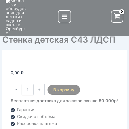
Количество
Перейти
товара
к
Стенка
содержимому
детская
С43
ЛДСП
Стенка детская С43 ЛДСП
0,00
₽
-
+
В корзину
Бесплатная доставка для заказов свыше 50 000р!
Гарантия!
Скидки от объёма
Рассрочка платежа