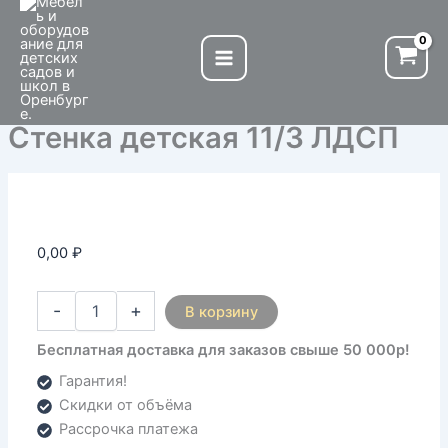
Количество
Перейти
товара
к
Стенка
содержимому
детская
11/3
ЛДСП
Стенка детская 11/3 ЛДСП
0,00
₽
-
+
В корзину
Бесплатная доставка для заказов свыше 50 000р!
Гарантия!
Скидки от объёма
Рассрочка платежа