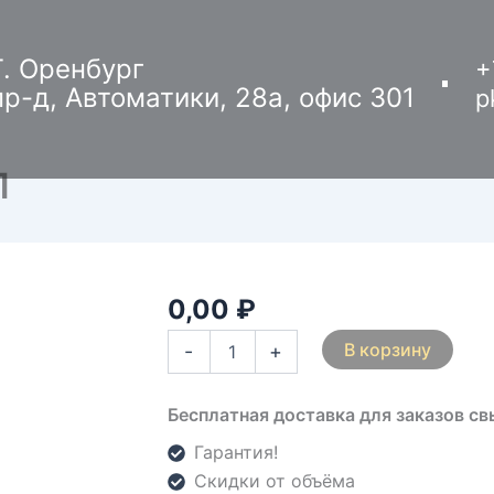
Г. Оренбург
+
пр-д, Автоматики, 28а, офис 301
p
П
0,00
₽
Количество
товара
В корзину
-
+
Стенка
детская
20/4
Бесплатная доставка для заказов с
ЛДСП
Гарантия!
Скидки от объёма