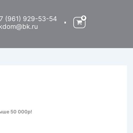
7 (961) 929-53-54
kdom@bk.ru
выше 50 000р!