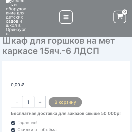
Количество
Перейти
товара
к
Шкаф
содержимому
для
горшков
на
Шкаф для горшков на мет
мет
каркасе
каркасе 15яч.-6 ЛДСП
15яч.-6
ЛДСП
0,00
₽
-
+
В корзину
Бесплатная доставка для заказов свыше 50 000р!
Гарантия!
Скидки от объёма