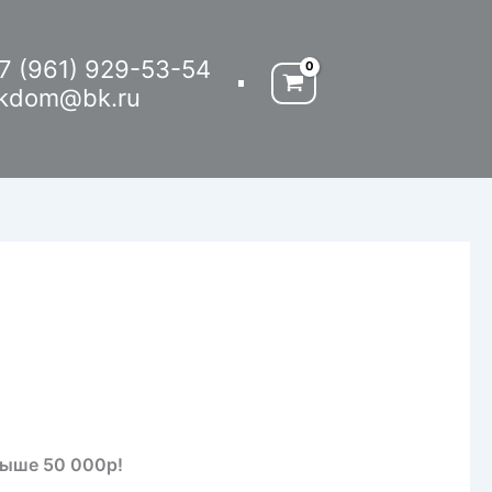
7 (961) 929-53-54
kdom@bk.ru
выше 50 000р!