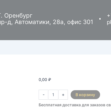
Количество
товара
Шкаф
Г. Оренбург
+
навесной
пр-д, Автоматики, 28а, офис 301
p
Ш12
0,00
₽
-
+
В корзину
Бесплатная доставка для заказов с