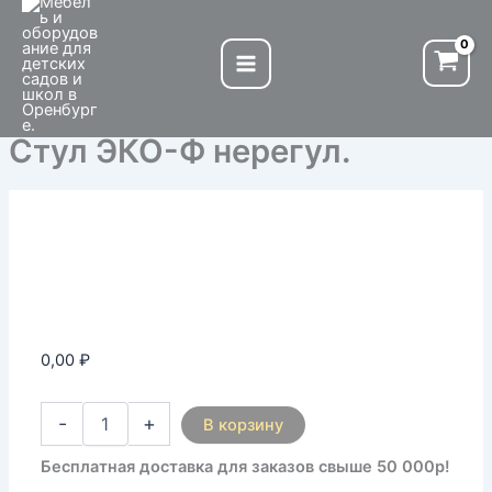
Количество
Перейти
товара
к
Cтул
содержимому
ЭКО-
Ф
нерегул.
Cтул ЭКО-Ф нерегул.
0,00
₽
-
+
В корзину
Бесплатная доставка для заказов свыше 50 000р!