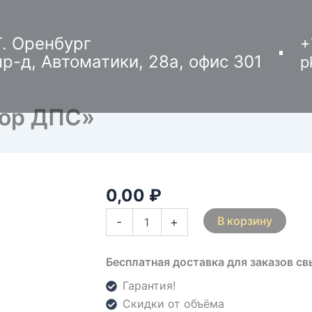
Г. Оренбург
+
пр-д, Автоматики, 28а, офис 301
p
тор ДПС»
0,00
₽
Количество
товара
В корзину
-
+
Костюм
детский
«Инспектор
Бесплатная доставка для заказов с
ДПС»
Гарантия!
Скидки от объёма