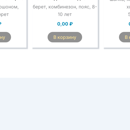
пюшоном,
берет, комбинезон, пояс, 8-
х
ерет
10 лет
₽
0,00
₽
ину
В корзину
В 