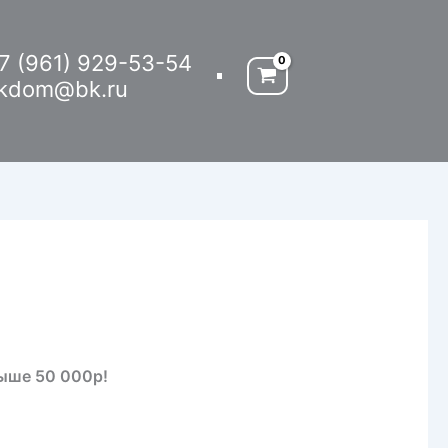
7 (961) 929-53-54
kdom@bk.ru
выше 50 000р!