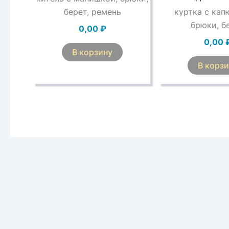
берет, ремень
куртка с ка
брюки, б
0,00
₽
0,00
В корзину
В корз