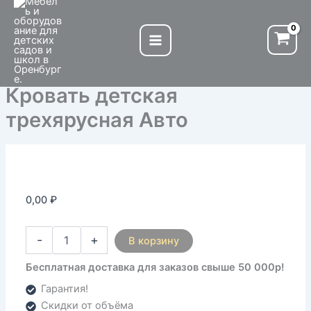
Количество
Перейти
товара
к
Кровать
содержимому
детская
трехярусная
Авто
Кровать детская
трехярусная Авто
0,00
₽
-
+
В корзину
Бесплатная доставка для заказов свыше 50 000р!
Гарантия!
Скидки от объёма