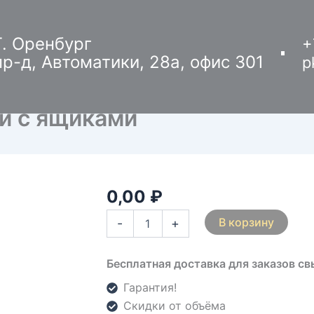
Г. Оренбург
+
пр-д, Автоматики, 28а, офис 301
p
ти с ящиками
0,00
₽
Количество
товара
В корзину
-
+
Лестница
к
3хярус.
Бесплатная доставка для заказов с
кровати
с
Гарантия!
ящиками
Скидки от объёма