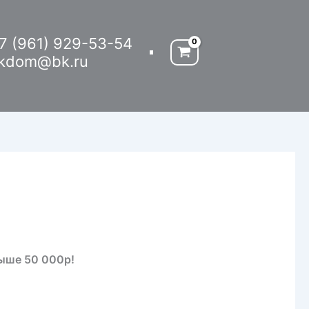
7 (961) 929-53-54
kdom@bk.ru
выше 50 000р!