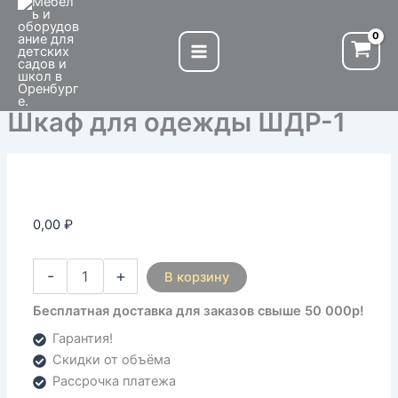
Количество
Перейти
товара
к
Шкаф
содержимому
для
одежды
ШДР-1
Шкаф для одежды ШДР-1
0,00
₽
-
+
В корзину
Бесплатная доставка для заказов свыше 50 000р!
Гарантия!
Скидки от объёма
Рассрочка платежа