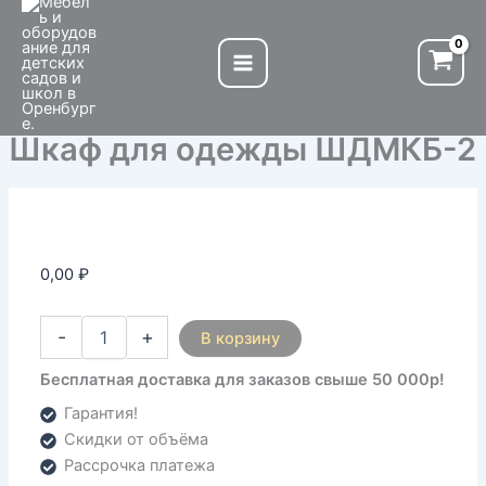
Количество
Перейти
товара
к
Шкаф
содержимому
для
одежды
ШДМКБ-2
Шкаф для одежды ШДМКБ-2
0,00
₽
-
+
В корзину
Бесплатная доставка для заказов свыше 50 000р!
Гарантия!
Скидки от объёма
Рассрочка платежа