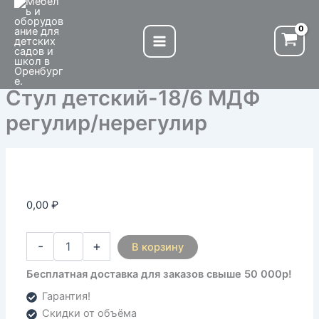
Количество
Перейти
товара
к
Стул
содержимому
детский-18/6
МДФ
регулир/
Стул детский-18/6 МДФ
нерегулир
регулир/нерегулир
0,00
₽
-
+
В корзину
Бесплатная доставка для заказов свыше 50 000р!
Гарантия!
Скидки от объёма