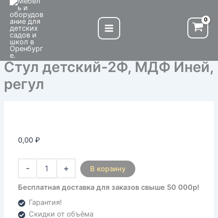
Количество
Перейти
товара
к
Стул
содержимому
детский-2Ф,
МДФ
Иней,
Стул детский-2Ф, МДФ Иней,
регул
регул
0,00
₽
-
+
В корзину
Бесплатная доставка для заказов свыше 50 000р!
Гарантия!
Скидки от объёма