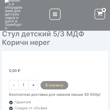
Количество
Перейти
товара
к
Стул
содержимому
детский
5/3
МДФ
Стул детский 5/3 МДФ
Коричн
нерег
Коричн нерег
0,00
₽
-
+
В корзину
Бесплатная доставка для заказов свыше 50 000р!
Гарантия!
Скидки от объёма