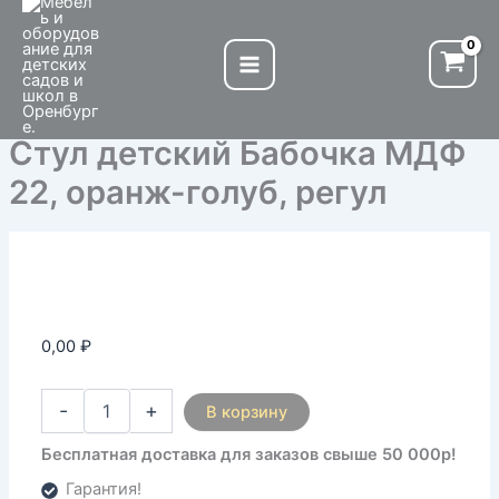
Количество
Перейти
товара
к
Стул
содержимому
детский
Бабочка
МДФ
Стул детский Бабочка МДФ
22,
оранж-
22, оранж-голуб, регул
голуб,
регул
0,00
₽
-
+
В корзину
Бесплатная доставка для заказов свыше 50 000р!
Гарантия!