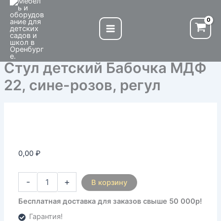
Количество
Перейти
товара
к
Стул
содержимому
детский
Бабочка
МДФ
Стул детский Бабочка МДФ
22,
сине-
22, сине-розов, регул
розов,
регул
0,00
₽
-
+
В корзину
Бесплатная доставка для заказов свыше 50 000р!
Гарантия!