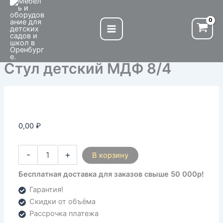
Количество
Перейти
товара
к
Стул
содержимому
детский
МДФ
8/4
Стул детский МДФ 8/4
0,00
₽
-
+
В корзину
Бесплатная доставка для заказов свыше 50 000р!
Гарантия!
Скидки от объёма
Рассрочка платежа