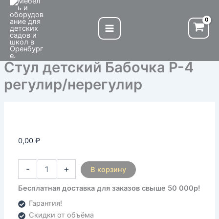
Количество
Перейти
товара
к
Стул
содержимому
детский
Бабочка
Р-4
Стул детский Бабочка Р-4
регулир/
нерегулир
регулир/нерегулир
0,00
₽
-
+
В корзину
Бесплатная доставка для заказов свыше 50 000р!
Гарантия!
Скидки от объёма