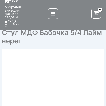
Количество
Перейти
товара
к
Стул
содержимому
МДФ
Бабочка
5/4
Стул МДФ Бабочка 5/4 Лайм
Лайм
нерег
нерег