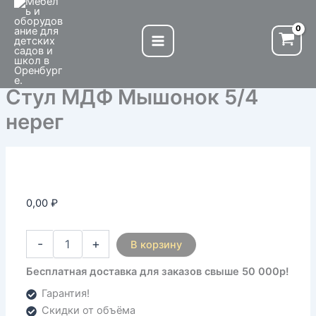
Количество
Перейти
товара
к
Стул
содержимому
МДФ
Мышонок
5/4
Стул МДФ Мышонок 5/4
нерег
нерег
0,00
₽
-
+
В корзину
Бесплатная доставка для заказов свыше 50 000р!
Гарантия!
Скидки от объёма