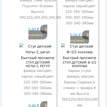
Фанера 15мм. Краска
фанера лак/цвет,
Поролон. Кожзам.
каркас серый/цвет
Высота:
220-260-300мм,
180,220,260,300,340,380мм
260-300-340мм,
300-340-380мм
0,00
₽
В
корзину
0,00
₽
В
корзину
Быстрый просмотр
Быстрый просмотр
СТУЛ ДЕТСКИЙ
СТУЛ ДЕТСКИЙ Ф-2/2
НОТЫ-2, РЕГУЛ
ХОХЛОМА
фанера лак/цвет,
Каркас стула
каркас серый/цвет
-фанера, массив
220-260-300мм,
березы Сиденье и
260-300-340мм,
спинка — фанера 8
300-340-380мм
мм Высота
180/220/260/300/340
мм
0,00
₽
В