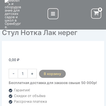
Количество
Перейти
товара
к
Стул
содержимому
Нотка
Лак
нерег
Стул Нотка Лак нерег
0,00
₽
-
+
В корзину
Бесплатная доставка для заказов свыше 50 000р!
Гарантия!
Скидки от объёма
Рассрочка платежа