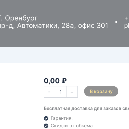
Г. Оренбург
+
пр-д, Автоматики, 28а, офис 301
p
0,00
₽
Количество
товара
В корзину
-
+
Тумба
для
обуви
Бесплатная доставка для заказов с
Т-14
Гарантия!
Скидки от объёма