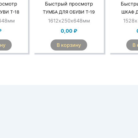
осмотр
Быстрый просмотр
Быстр
УВИ Т-18
ТУМБА ДЛЯ ОБУВИ Т-19
ШКАФ Д
648мм
1612х250х648мм
1528
₽
0,00
₽
ину
В корзину
В 