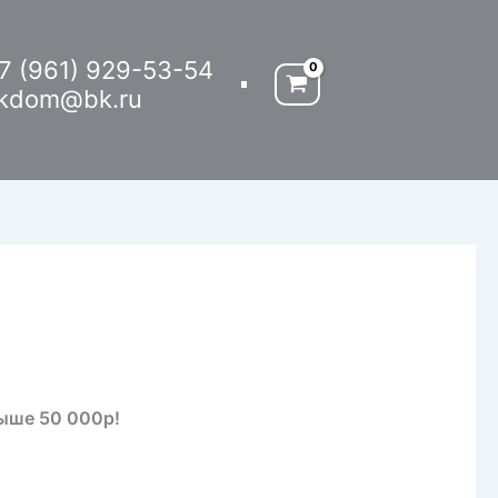
7 (961) 929-53-54
kdom@bk.ru
выше 50 000р!