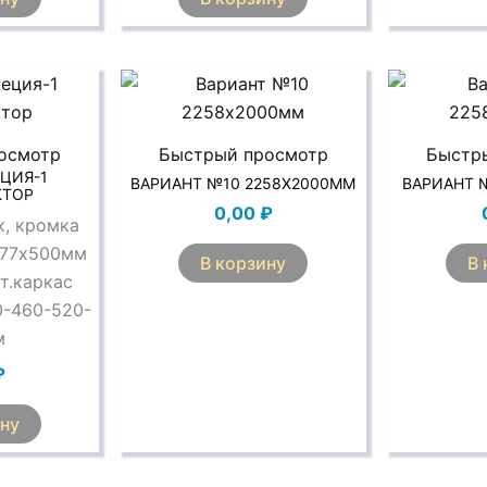
осмотр
Быстрый просмотр
Быстр
ЕЦИЯ-1
ВАРИАНТ №10 2258Х2000ММ
ВАРИАНТ 
КТОР
0,00
₽
к, кромка
577х500мм
В корзину
В 
т.каркас
0-460-520-
м
₽
ину