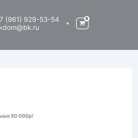
7 (961) 929-53-54
kdom@bk.ru
выше 50 000р!