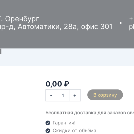
Г. Оренбург
+
пр-д, Автоматики, 28а, офис 301
p
м
0,00
₽
Количество
товара
В корзину
-
+
Вариант
№3
2258х2000мм
Бесплатная доставка для заказов с
Гарантия!
Скидки от объёма