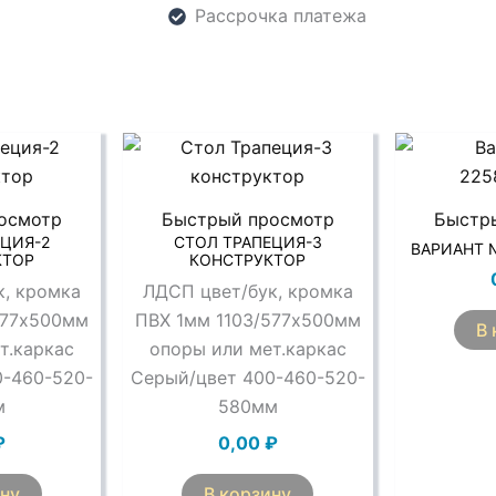
Рассрочка платежа
осмотр
Быстрый просмотр
Быстр
ЕЦИЯ-2
СТОЛ ТРАПЕЦИЯ-3
ВАРИАНТ 
КТОР
КОНСТРУКТОР
к, кромка
ЛДСП цвет/бук, кромка
577х500мм
ПВХ 1мм 1103/577х500мм
В 
т.каркас
опоры или мет.каркас
0-460-520-
Серый/цвет 400-460-520-
м
580мм
₽
0,00
₽
ину
В корзину