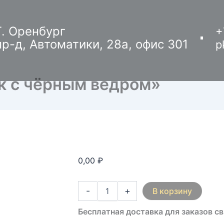
Количество
товара
Детский
Г. Оренбург
+
костюм
пр-д, Автоматики, 28а, офис 301
p
"Снеговик
с
чёрным
ведром"
к с чёрным ведром»
0,00
₽
-
+
В корзину
Бесплатная доставка для заказов с