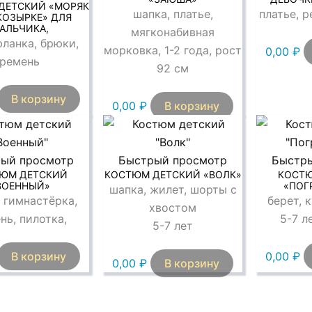
ДЕТСКИЙ «МОРЯК
шапка, платье,
платье, р
КОЗЫРКЕ» ДЛЯ
АЛЬЧИКА,
мягконабивная
фланка, брюки,
морковка, 1-2 года, рост
0,00
₽
ремень
92 см
В корзину
0,00
₽
В корзину
ый просмотр
Быстрый просмотр
Быстр
ЮМ ДЕТСКИЙ
КОСТЮМ ДЕТСКИЙ «ВОЛК»
КОСТ
ВОЕННЫЙ»
«ПОГ
шапка, жилет, шорты с
 гимнастёрка,
берет, 
хвостом
нь, пилотка,
5-7 л
5-7 лет
В корзину
0,00
₽
0,00
₽
В корзину