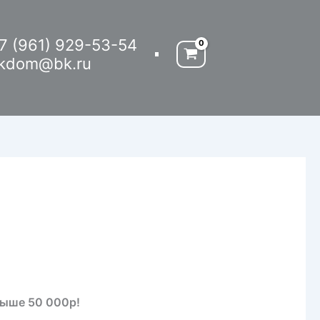
7 (961) 929-53-54
kdom@bk.ru
выше 50 000р!