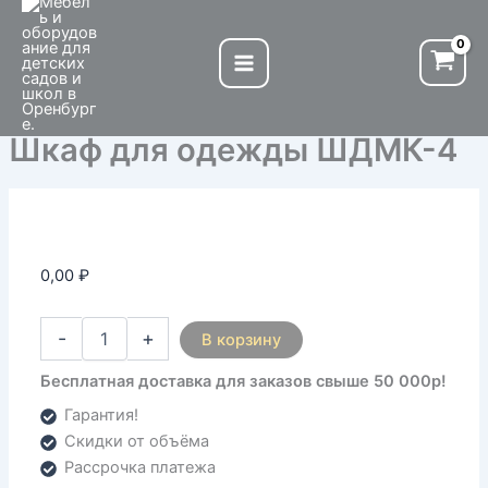
Количество
Перейти
товара
к
Шкаф
содержимому
для
одежды
ШДМК-4
Шкаф для одежды ШДМК-4
0,00
₽
-
+
В корзину
Бесплатная доставка для заказов свыше 50 000р!
Гарантия!
Скидки от объёма
Рассрочка платежа