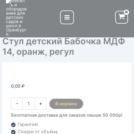
Количество
Перейти
товара
к
Стул
содержимому
детский
Бабочка
МДФ
Стул детский Бабочка МДФ
14,
оранж,
14, оранж, регул
регул
0,00
₽
-
+
В корзину
Бесплатная доставка для заказов свыше 50 000р!
Гарантия!
Скидки от объёма