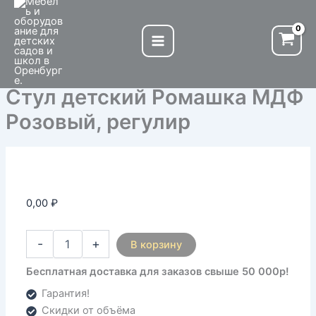
Количество
Перейти
товара
к
Стул
содержимому
детский
Ромашка
МДФ
Стул детский Ромашка МДФ
Розовый,
регулир
Розовый, регулир
0,00
₽
-
+
В корзину
Бесплатная доставка для заказов свыше 50 000р!
Гарантия!
Скидки от объёма