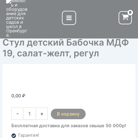
Количество
Перейти
товара
к
Стул
содержимому
детский
Бабочка
МДФ
Стул детский Бабочка МДФ
19,
салат-
19, салат-желт, регул
желт,
регул
0,00
₽
-
+
В корзину
Бесплатная доставка для заказов свыше 50 000р!
Гарантия!